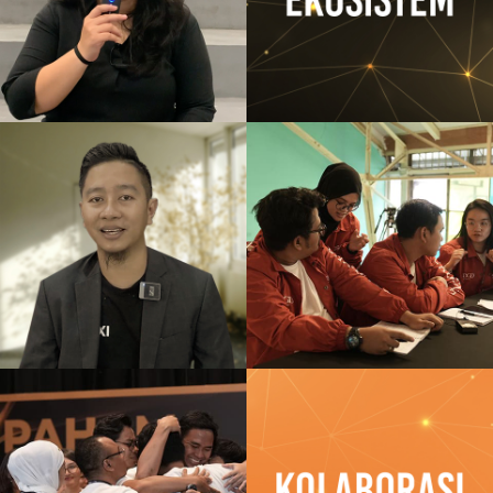
Diva Velda Hanifa
DEN DSC 2023
KOLABORASI
Adromeda Sindoro
DEN DSC 2023